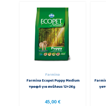
Farmina
 ξηρά
Farmina Ecopet Puppy Medium
Farmin
όπουλο
τροφή για σκύλους 12+2Kg
γατ
45,00 €