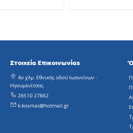
Στοιχεία Επικοινωνίας
Ό
4ο χλμ. Εθνικής οδού Ιωαννίνων -
Π
Ηγουμενίτσας
Π
26510 27862
Α
k.kosmas@hotmail.gr
Ε
Τ
Τ