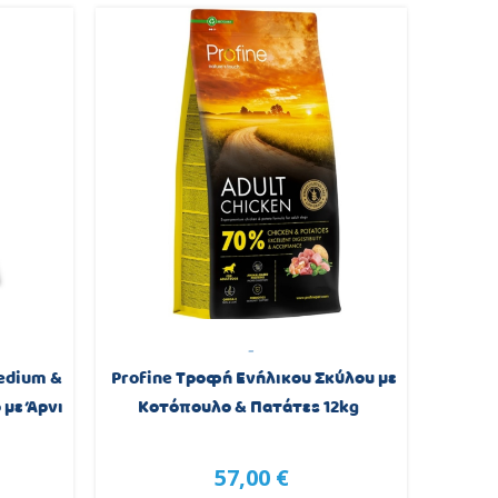
-
edium &
Profine Τροφή Ενήλικου Σκύλου με
Farmi
 με Άρνι
Κοτόπουλο & Πατάτες 12kg
σκύ
57,00 €