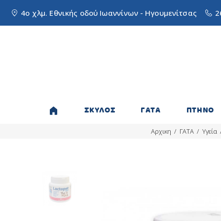
4ο χλμ. Εθνικής οδού Ιωαννίνων - Ηγουμενίτσας
2
ΣΚΥΛΟΣ
ΓΑΤΑ
ΠΤΗΝΟ
Αρχικη
ΓΑΤΑ
Υγεία