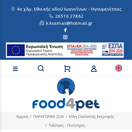
4ο χλμ. Εθνικής οδού Ιωαννίνων - Ηγουμενίτσας
26510 27862
k.kosmas@hotmail.gr
Αναζήτηση προϊόντων
Αρχικη
ΠΑΡΑΓΩΓΙΚΑ ΖΩΑ
Είδη Οικόσιτης Εκτροφής
Ταΐστρες - Ποτίστρες