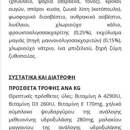
ιχθυέλαιο, ψάρια (σαρδέλα, τόνος), κρόκοι
αυγών, σπόροι κινόα, ζωικά λίπη (κοτόπουλο),
φωσφορικό διασβέστιο, ανθρακικό ασβέστιο,
λινέλαιο, χλωριούχο κάλιο,
φρουκτοολιγοσακχαρίτης (0,25%), εκχύλισμα
μαγιάς (πηγή μαννονολιγοσακχαριτών) (0,15%),
χλωριούχο νάτριο, ίνα μπιζελιού, ξηρή ζύμη
ζυθοποιίας.
ΣΥΣΤΑΤΙΚΑ ΚΑΙ ΔΙΑΤΡΟΦΗ
ΠΡΟΣΘΕΤΑ ΤΡΟΦΗΣ ΑΝΑ KG
Θρεπτικές πρόσθετες ύλες: Βιταμίνη Α 4290IU,
Βιταμίνη D3 260IU, Βιταμίνη Ε 170mg, χηλικό
σύμπλοκο ψευδαργύρου της ανάλογης
μεθειονίνης υδροξυλάσης 280mg, μαλακίου
μαγγανίου της ανάλογης υδροξυλάσης