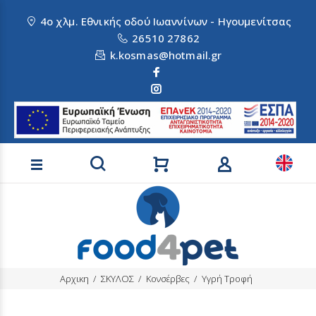
4ο χλμ. Εθνικής οδού Ιωαννίνων - Ηγουμενίτσας
26510 27862
k.kosmas@hotmail.gr
Αναζήτηση προϊόντων
Αρχικη
ΣΚΥΛΟΣ
Κονσέρβες
Υγρή Τροφή