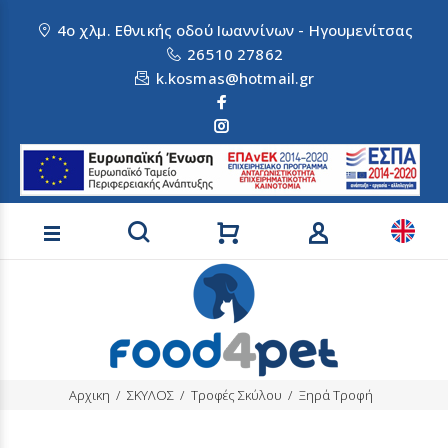
4ο χλμ. Εθνικής οδού Ιωαννίνων - Ηγουμενίτσας
26510 27862
k.kosmas@hotmail.gr
Αναζήτηση προϊόντων
Αρχικη
ΣΚΥΛΟΣ
Τροφές Σκύλου
Ξηρά Τροφή